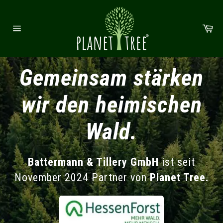
Direkt zum Inhalt
Wa
Seitennavigation
Gemeinsam stärken
wir den heimischen
Wald.
Battermann & Tillery GmbH
ist seit
November 2024 Partner von
Planet Tree.