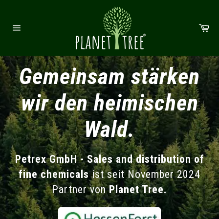
Direkt zum Inhalt
Wa
Seitennavigation
Gemeinsam stärken
wir den heimischen
Wald.
Petrex GmbH - Sales and distribution of
fine chemicals
ist seit November 2024
Partner von
Planet Tree.