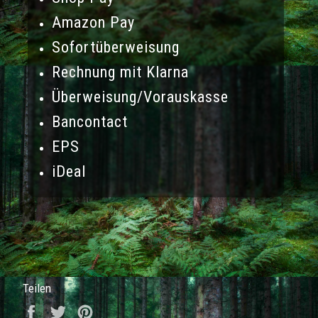
Amazon Pay
Sofortüberweisung
Rechnung mit Klarna
Überweisung/Vorauskasse
Bancontact
EPS
iDeal
Teilen
Auf Facebook teilen
Auf Twitter twittern
Auf Pinterest pinnen