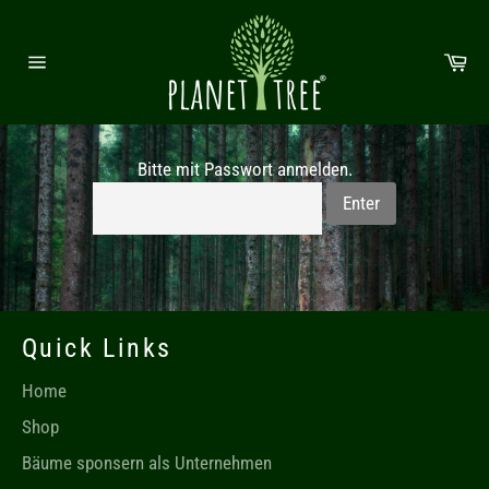
Direkt zum Inhalt
Wa
Seitennavigation
Bitte mit Passwort anmelden.
Enter
Quick Links
Home
Shop
Bäume sponsern als Unternehmen