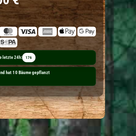
 letzte 24h:
176
 Aftermarket GmbH hat 1 Baum gepflanzt