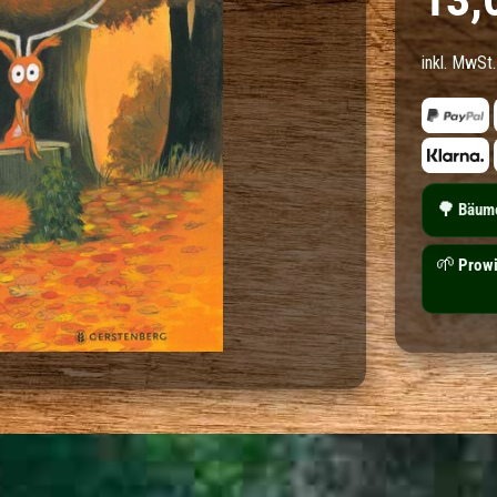
inkl. MwSt.
🌳
Bäume
🌱
MAHLE