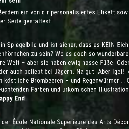
ehr sein"
erdem ein von dir personalisiertes Etikett sowi
er Seite gestaltest.
in Spiegelbild und ist sicher, dass es KEIN Ei
chhörnchen zu sein? Wo es doch so wunderbare T
re Welt – aber sie haben ewig nasse Füße. Oder
er auch beliebt bei Jägern. Na gut. Aber Igel! I
en köstliche Brombeeren – und Regenwürmer … Ol
euchtenden Farben und urkomischen Illustratio
appy End
!
n der École Nationale Supérieure des Arts Décora