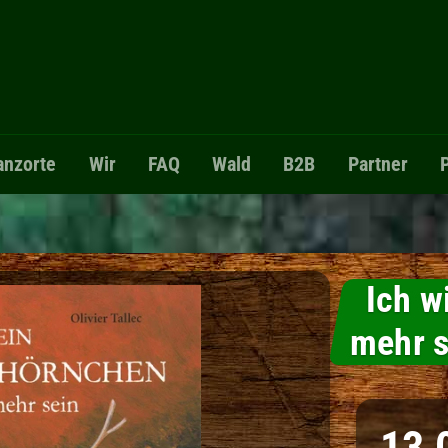
anzorte
Wir
FAQ
Wald
B2B
Partner
Ich w
mehr s
Normaler 
13,