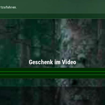
rtzufahren.
Geschenk im Video
❚❚
🔇
0:17
/
1:07