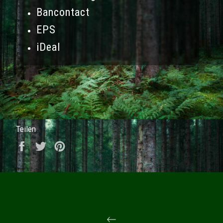
Bancontact
EPS
iDeal
Teilen
Auf Facebook teilen
Auf Twitter twittern
Auf Pinterest pinnen