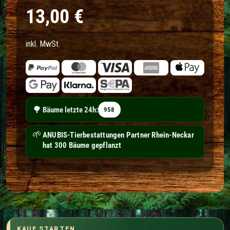
Normaler Preis
13,00 €
inkl. MwSt.
🌳
Bäume letzte 24h:
958
🌱
Bestattungen Fiederer hat 4 Bäume gepflanzt
KAUF STARTEN