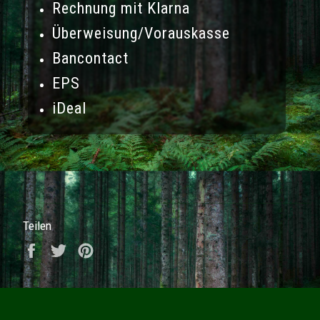
Rechnung mit Klarna
Überweisung/Vorauskasse
Bancontact
EPS
iDeal
Teilen
Auf Facebook teilen
Auf Twitter twittern
Auf Pinterest pinnen