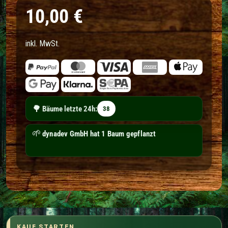
Normaler Preis
10,00 €
inkl. MwSt.
🌳
Bäume letzte 24h:
38
🌱
dynadev GmbH hat 1 Baum gepflanzt
KAUF STARTEN