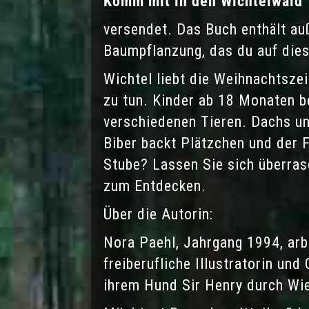
Komm mit in den Wichtelwald
versendet. Das Buch enthält auß
Baumpflanzung, das du auf dies
Wichtel liebt die Weihnachtszei
zu tun.
Kinder ab 18 Monaten
b
verschiedenen
Tieren
. Dachs un
Biber backt Plätzchen und der
Stube? Lassen Sie sich überras
zum Entdecken.
Über die Autorin:
Nora Paehl, Jahrgang 1994, arb
freiberufliche Illustratorin und
ihrem Hund Sir Henry durch Wi