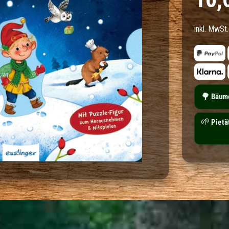
inkl. MwSt.
🌳
Bäume
🌱
Deuts
163 B