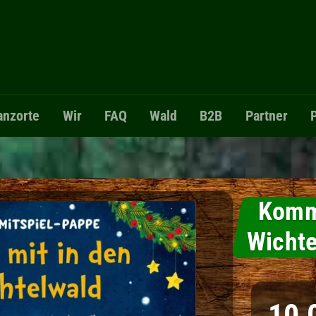
anzorte
Wir
FAQ
Wald
B2B
Partner
Komm 
Wichte
Normaler 
10,