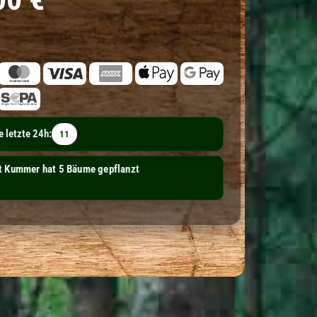
 letzte 24h:
11
che Gesellschaft für Ernährungsmedizin e.V. hat
äume gepflanzt