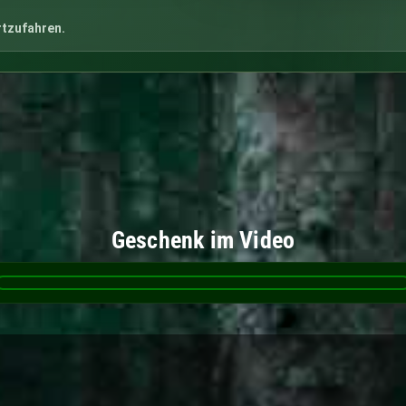
rtzufahren.
Geschenk im Video
❚❚
🔇
0:16
/
1:55