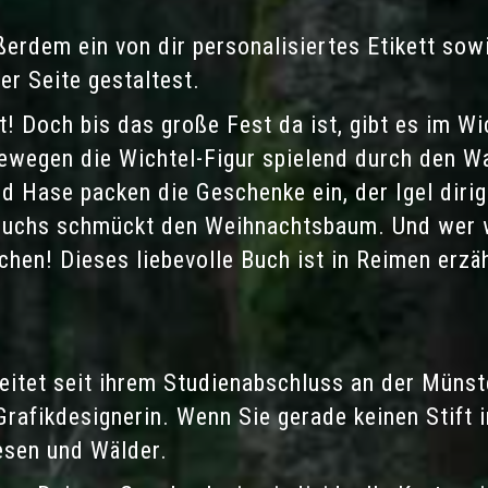
erdem ein von dir personalisiertes Etikett sowi
er Seite gestaltest.
t! Doch bis das große Fest da ist, gibt es im W
ewegen
die
Wichtel-Figur
spielend durch den
W
d Hase packen die Geschenke ein, der Igel diri
 Fuchs schmückt den Weihnachtsbaum. Und wer w
chen! Dieses liebevolle Buch ist in
Reimen
erzäh
eitet seit ihrem Studienabschluss an der Münst
 Grafikdesignerin. Wenn Sie gerade keinen Stift i
esen und Wälder.