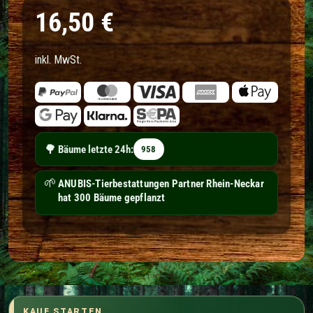
Normaler Preis
16,50 €
inkl. MwSt.
🌳
Bäume letzte 24h:
958
🌱
Bestattungen Fiederer hat 4 Bäume gepflanzt
KAUF STARTEN