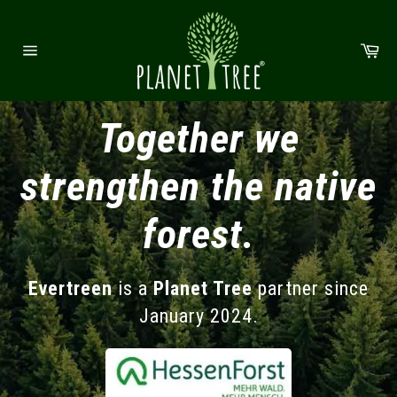
Direkt zum Inhalt
Wa
Seitennavigation
Together we
strengthen the native
forest.
Evertreen
is a
Planet Tree
partner since
January
2024.