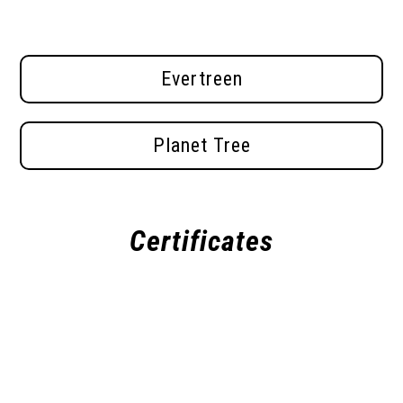
Hanau, January 2024
Evertreen
Planet Tree
Certificates
You will find the certificates issued
here shortly.