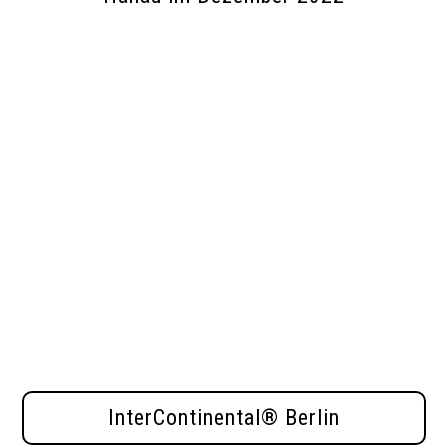
---------
IHG® Cluster Berlin
plants trees in
German state forests together with
Planet
Tree
.
Through CO2 compensation, each tree
makes a valuable contribution to climate
protection.
Planet Tree is an official partner of
German State Forests.
Hanau, December 2022
InterContinental® Berlin