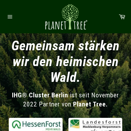
Direkt zum Inhalt
Wa
Seitennavigation
Gemeinsam stärken
wir den heimischen
Wald.
IHG® Cluster Berlin
ist seit November
2022 Partner von
Planet Tree.