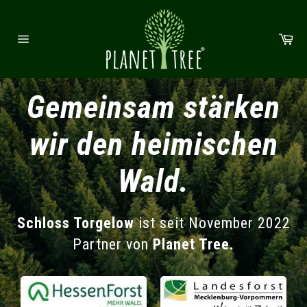
Direkt zum Inhalt
Wa
Seitennavigation
Gemeinsam stärken
wir den heimischen
Wald.
Schloss Torgelow
ist seit November 2022
Partner von
Planet Tree.