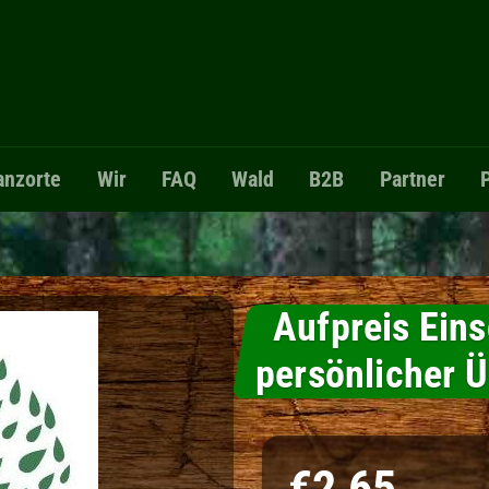
anzorte
Wir
FAQ
Wald
B2B
Partner
Aufpreis Eins
persönlicher 
Normaler Preis
€2,65