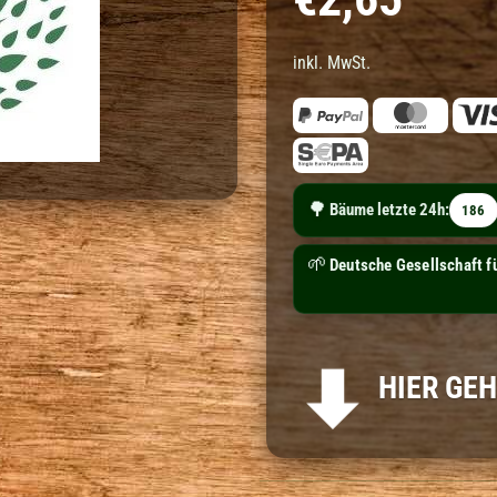
inkl. MwSt.
🌳
Bäume letzte 24h:
186
🌱
Deutsche Gesellschaft f
HIER GEH