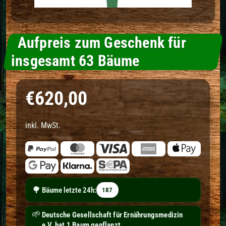
Aufpreis zum Geschenk für
insgesamt 63 Bäume
Normaler Preis
€620,00
inkl. MwSt.
🌳
Bäume letzte 24h:
187
🌱
Deutsche Gesellschaft für Ernährungsmedizin
e.V. hat 1 Baum gepflanzt