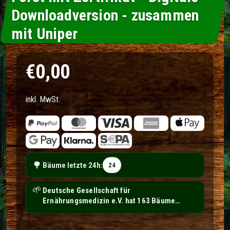
Downloadversion - zusammen
mit Uniper
Normaler Preis
€0,00
inkl. MwSt.
🌳
Bäume letzte 24h:
24
🌱
ANUBIS-Tierbestattungen Partner Rhein-
Neckar hat 300 Bäume gepflanzt