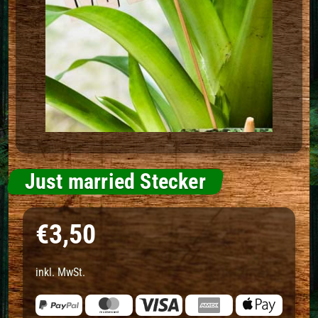
Just married Stecker
Normaler Preis
€3,50
inkl. MwSt.