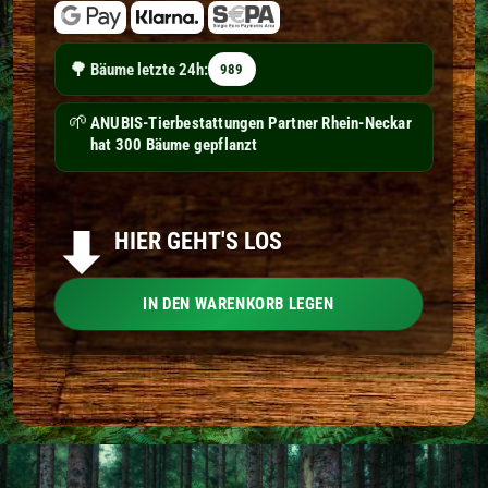
🌳
Bäume letzte 24h:
989
🌱
ANUBIS-Tierbestattungen Partner Rhein-Neckar
hat 300 Bäume gepflanzt
HIER GEHT'S LOS
IN DEN WARENKORB LEGEN