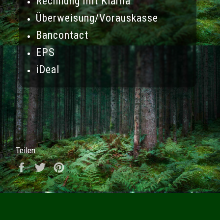
Rechnung mit Klarna
Überweisung/Vorauskasse
Bancontact
EPS
iDeal
Teilen
Auf Facebook teilen
Auf Twitter twittern
Auf Pinterest pinnen